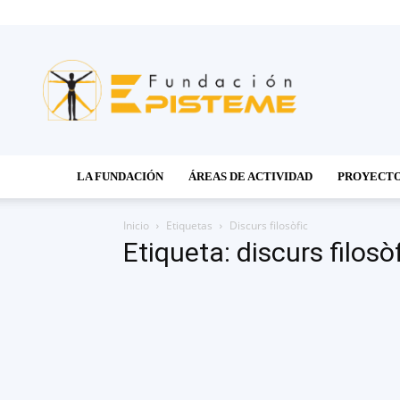
Fundación
Episteme
LA FUNDACIÓN
ÁREAS DE ACTIVIDAD
PROYECT
Inicio
Etiquetas
Discurs filosòfic
Etiqueta: discurs filosò