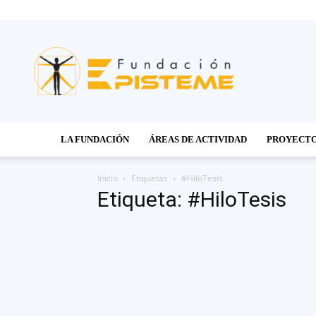
Fundación
Episteme
LA FUNDACIÓN
ÁREAS DE ACTIVIDAD
PROYECT
Inicio
Etiquetas
#HiloTesis
Etiqueta: #HiloTesis