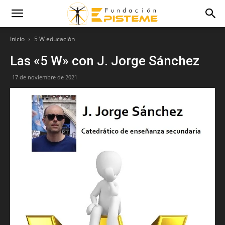
Inicio
5 W educación
Las «5 W» con J. Jorge Sánchez
17 de noviembre de 2021