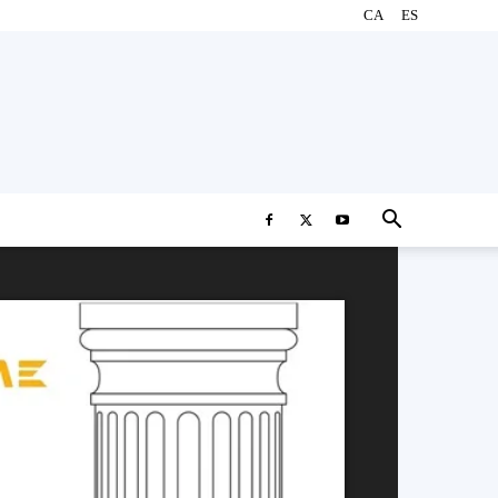
CA
ES