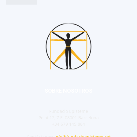
SOBRE NOSOTROS
Fundació Episteme
Pelai 12, 7 E, 08001 Barcelona
+34 679 145 884
Contáctanos:
info@fundacioepisteme.cat