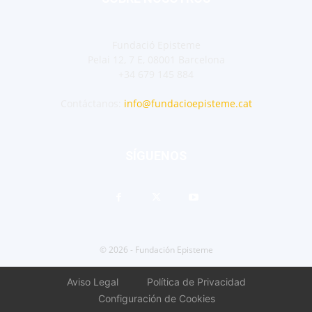
Fundació Episteme
Pelai 12, 7 E, 08001 Barcelona
+34 679 145 884
Contáctanos:
info@fundacioepisteme.cat
SÍGUENOS
© 2026 - Fundación Episteme
Aviso Legal
Política de Privacidad
Configuración de Cookies