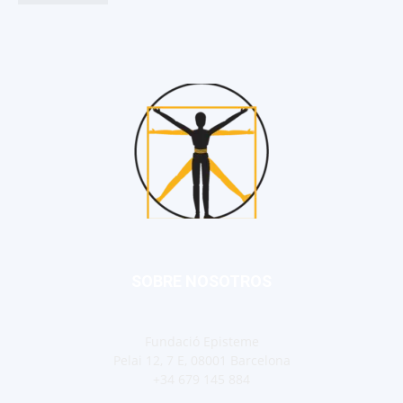
SOBRE NOSOTROS
Fundació Episteme
Pelai 12, 7 E, 08001 Barcelona
+34 679 145 884