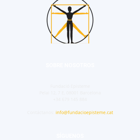
SOBRE NOSOTROS
Fundació Episteme
Pelai 12, 7 E, 08001 Barcelona
+34 679 145 884
Contáctanos:
info@fundacioepisteme.cat
SÍGUENOS