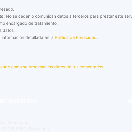
resado.
to:
No se ceden o comunican datos a terceros para prestar este servici
omo encargado de tratamiento.
s datos.
 información detallada en la
Política de Privacidad
.
ende cómo se procesan los datos de tus comentarios.
BRE NOSOTROS
S
ació Episteme
i 12, 7 E, 08001 Barcelona