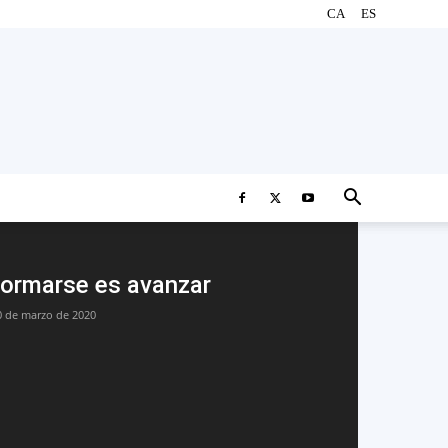
CA
ES
ormarse es avanzar
0 de marzo de 2020