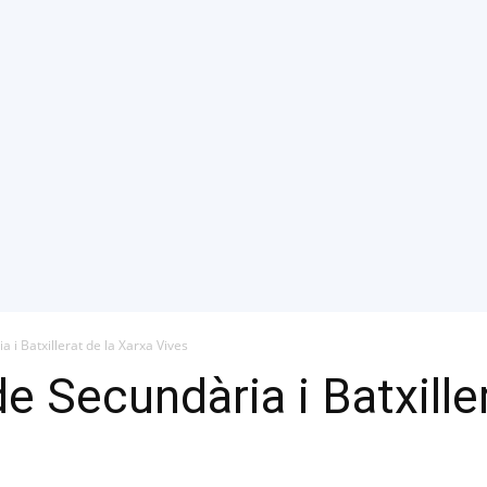
 i Batxillerat de la Xarxa Vives
e Secundària i Batxille