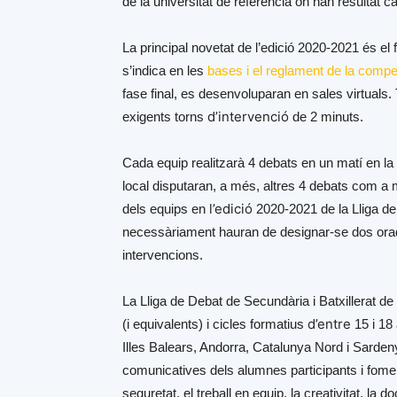
de la universitat de referència on han resultat 
La principal novetat de l’edició 2020-2021 és el 
s’indica en les
bases i el reglament de la compe
fase final, es desenvoluparan en sales virtual
d’intervenció
exigents torns
de 2 minuts.
Cada equip realitzarà 4 debats en un matí en la 
local disputaran, a més, altres 4 debats com a 
l’edició
dels equips en
2020-2021 de la Lliga d
necessàriament hauran de designar-se dos orado
intervencions.
La Lliga de Debat de Secundària i Batxillerat de
d’entre
(i equivalents) i cicles formatius
15 i 18
Illes Balears, Andorra, Catalunya Nord i Sarde
comunicatives dels alumnes participants i fom
seguretat, el treball en equip, la creativitat, la