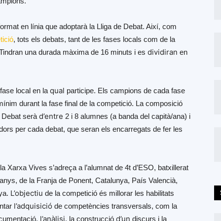
campions.
format en línia que adoptarà la Lliga de Debat. Així, com
tició
, tots els debats, tant de les fases locals com de la
dividiran
s. Tindran una durada màxima de 16 minuts i es
en
qual
fase local en la
participe. Els campions de cada fase
mínim durant la fase final de la competició. La composició
d’entre
e Debat serà
2 i 8 alumnes (a banda del capità/ana) i
rs per cada debat, que seran els encarregats de fer les
 la Xarxa Vives s’adreça a l’alumnat de 4t d’ESO, batxillerat
 anys, de la Franja de Ponent, Catalunya, País Valencià,
L’objectiu
nya.
de la competició és millorar les habilitats
l’adquisició
entar
de competències transversals, com la
l’anàlisi
d’un
 documentació,
, la construcció
discurs i la