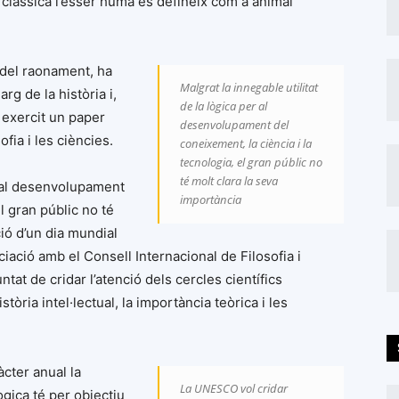
 clàssica l’ésser humà es defineix com a animal
 del raonament, ha
Malgrat la innegable utilitat
arg de la història i,
de la lògica per al
 exercit un paper
desenvolupament del
fia i les ciències.
coneixement, la ciència i la
tecnologia, el gran públic no
té molt clara la seva
er al desenvolupament
importància
l gran públic no té
ió d’un dia mundial
iació amb el Consell Internacional de Filosofia i
at de cridar l’atenció dels cercles científics
istòria intel·lectual, la importància teòrica i les
àcter anual la
La UNESCO vol cridar
ògica té per objectiu