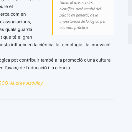
l’atenció dels cercles
oure el
científics, però també del
ecerca com en
públic en general, de la
importància de la lògica per
 d’associacions,
a la vida pràctica
 les quals guarda
t que té el gran
sta influeix en la ciència, la tecnologia i la innovació.
lògica pot contribuir també a la promoció d’una cultura
 l’avanç de l’educació i la ciència.
ESCO, Audrey Azoulay