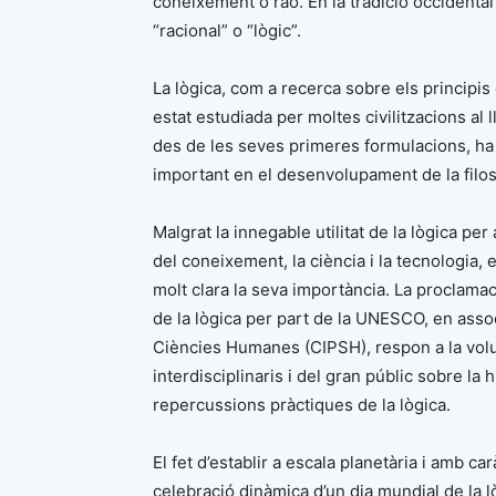
coneixement o raó. En la tradició occidental
“racional” o “lògic”.
La lògica, com a recerca sobre els principis
estat estudiada per moltes civilitzacions al ll
des de les seves primeres formulacions, ha
important en el desenvolupament de la filoso
Malgrat la innegable utilitat de la lògica p
del coneixement, la ciència i la tecnologia, e
molt clara la seva importància. La proclamac
de la lògica per part de la UNESCO, en assoc
Ciències Humanes (CIPSH), respon a la volunt
interdisciplinaris i del gran públic sobre la h
repercussions pràctiques de la lògica.
El fet d’establir a escala planetària i amb car
celebració dinàmica d’un dia mundial de la l