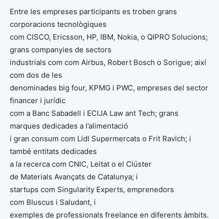
Entre les empreses participants es troben grans
corporacions tecnològiques
com CISCO, Ericsson, HP, IBM, Nokia, o QIPRO Solucions;
grans companyies de sectors
industrials com com Airbus, Robert Bosch o Sorigue; així
com dos de les
denominades big four, KPMG i PWC, empreses del sector
financer i jurídic
com a Banc Sabadell i ECIJA Law ant Tech; grans
marques dedicades a l’alimentació
i gran consum com Lidl Supermercats o Frit Ravich; i
també entitats dedicades
a la recerca com CNIC, Leitat o el Clúster
de Materials Avançats de Catalunya; i
startups com Singularity Experts, emprenedors
com Bluscus i Saludant, i
exemples de professionals freelance en diferents àmbits.