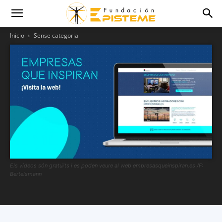
Inicio
Sense categoria
Els vídeos són gratuïts i es poden veure al web empresasqueinspiran.es /F:
Bertelsmann