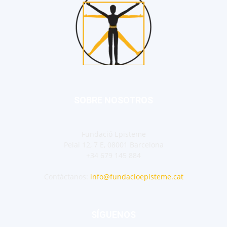
SOBRE NOSOTROS
Fundació Episteme
Pelai 12, 7 E, 08001 Barcelona
+34 679 145 884
Contáctanos:
info@fundacioepisteme.cat
SÍGUENOS