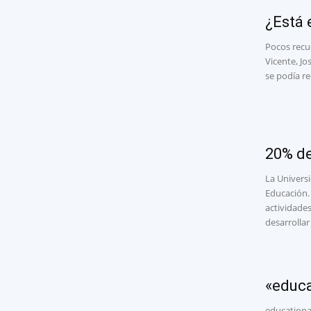
¿Está 
Pocos recu
Vicente, Jo
se podía re
20% de
La Univers
Educación.
actividades
desarrollar
«educa
educational