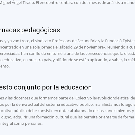
Miguel Ángel Tirado. El encuentro contará con dos mesas de análisis a mano
ornadas pedagógicas
s, y ya van trece, el sindicato Professors de Secundària y la Fundació Epis
oncentrado en una sola jornada el sábado 29 de noviembre-, reuniendo a c
iferenciadas, han confluido en torno a una de las consecuencias que la ole
 educativo, en nuestro país, y allí donde se estén aplicando, a saber, la caí
iento.
esto conjunto por la educación
es y las docentes que formamos parte del Colectivo larevoluciondelatiza, d
s por la deriva actual del sistema educativo público, manifestamos lo sigui
cativo público debe consistir en dotar al alumnado de los conocimientos y 
 digno, adquirir una formación cultural que les permita orientarse de forma c
integral como personas.