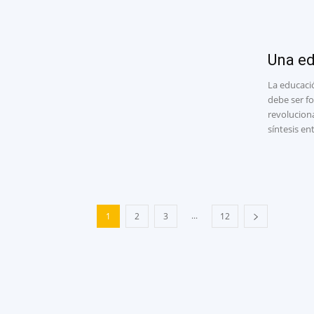
Una ed
La educaci
debe ser fo
revoluciona
síntesis en
...
1
2
3
12