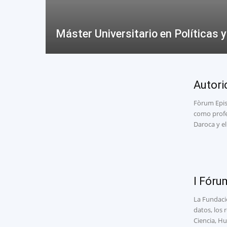
Máster Universitario en Políticas
Autori
Fòrum Epist
como profe
Daroca y el
I Fóru
La Fundació
datos, los 
Ciencia, H