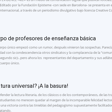
Editado por la Fundación Episteme -con sede en Barcelona- se presenta en esp
internacional, a través de un periodismo divulgativo bajo licencia Creative
rpo de profesores de enseñanza básica
uerpo único empezó como un rumor, después vinieron las sospechas. Parecía 
dad con la condescendencia otros sindicatos y la complacencia de la “comuni
gundo sic)-, pero ahora los representantes del departamento y sus adlátere
 cuerpo único.
tura universal? ¡A la basura!
ender la lectura literaria, de los clásicos o de los contemporáneos, de las tr
studiantes no merecen quedar al margen de la incomparable felicidad lect
 una victoria contra las tinieblas del pedagogismo supuestamente facilita
atando.