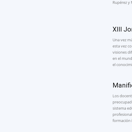
Rupérez y 
XIII J
Una vez má
esta vez c
visiones d
en el mundo
el conocim
Manifi
Los docent
preocupado
sistema edu
profesional
formación 