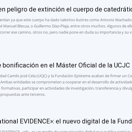
en peligro de extinción el cuerpo de catedrá
erdan ya que este cuerpo ha dado talentos ilustres como Antonio Machado,
sé Manuel Blecua, o Guillermo Díaz-Plaja, entre otros muchos. Algunos de el
correr ese camino, otros no, pero nadie pone en duda su importancia y su val
 bonificación en el Máster Oficial de la UCJC
idad Camilo José Cela (UCJC) y la Fundación Episteme acaban de firmar un Co
 Ambas entidades se comprometen a cooperar en el desarrollo de actividades
 formativas, participar en actividades de investigación, transferencia y div
 propuestas ante terceros.
tional EVIDENCE»: el nuevo digital de la Fun
 EVIDENCE -«eE»- es un medio de comunicación digital que publica noticias, 