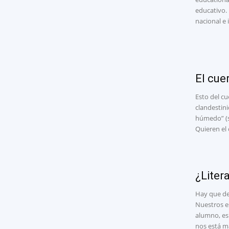
educativo. 
nacional e 
El cue
Esto del c
clandestini
húmedo” (se
Quieren el
¿Litera
Hay que def
Nuestros e
alumno, es
nos está m