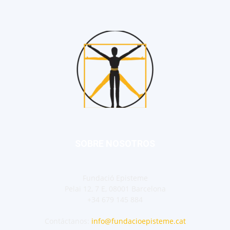
SOBRE NOSOTROS
Fundació Episteme
Pelai 12, 7 E, 08001 Barcelona
+34 679 145 884
Contáctanos:
info@fundacioepisteme.cat