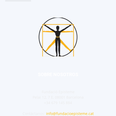
SOBRE NOSOTROS
Fundació Episteme
Pelai 12, 7 E, 08001 Barcelona
+34 679 145 884
Contáctanos:
info@fundacioepisteme.cat