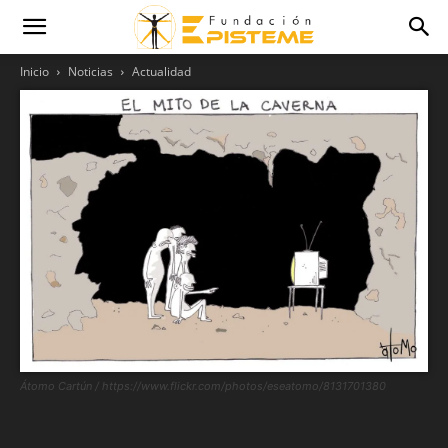
Inicio
Noticias
Actualidad
Átomo Cartún / https://www.flickr.com/photos/eseatomo/8131701380