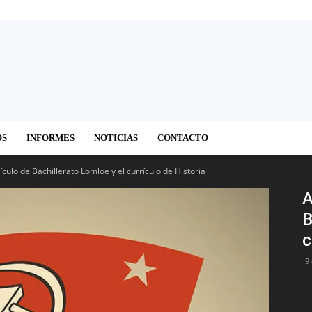
OS
INFORMES
NOTICIAS
CONTACTO
ículo de Bachillerato Lomloe y el currículo de Historia
A
B
c
9